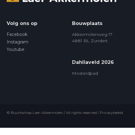
Volg ons op
Bouwplaats
Facebook
Akkermolenweg 17
4881 BL Zundert
Instagram
Youtube
Dahliaveld 2026
Mosterdpad
© Buurtschap Laer-Akkermolen / All rights reserved /
Privacybeleid