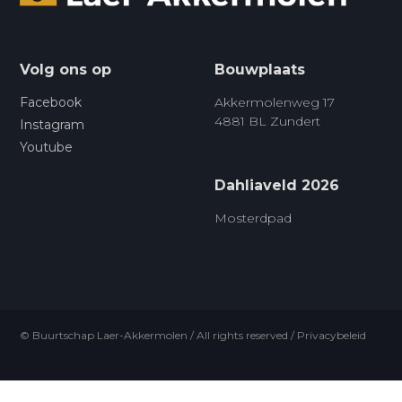
Volg ons op
Bouwplaats
Facebook
Akkermolenweg 17
4881 BL Zundert
Instagram
Youtube
Dahliaveld 2026
Mosterdpad
© Buurtschap Laer-Akkermolen / All rights reserved /
Privacybeleid