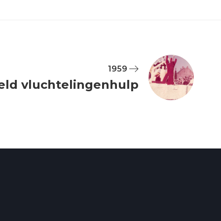
1959
ld vluchtelingenhulp